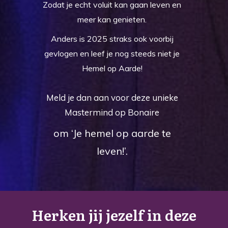
Zodat je echt voluit kan gaan leven en
meer kan genieten.
Anders is 2025 straks ook voorbij
gevlogen en leef je nog steeds niet je
Hemel op Aarde!
Meld je dan aan voor deze unieke
Mastermind op Bonaire
om ‘Je hemel op aarde te
leven!’.
Herken jij jezelf in deze