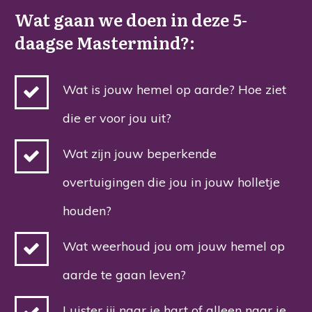
Wat gaan we doen in deze 5-
daagse Mastermind?:
Wat is jouw hemel op aarde? Hoe ziet
die er voor jou uit?
Wat zijn jouw beperkende
overtuigingen die jou in jouw holletje
houden?
Wat weerhoud jou om jouw hemel op
aarde te gaan leven?
Luister jij naar je hart of alleen naar je