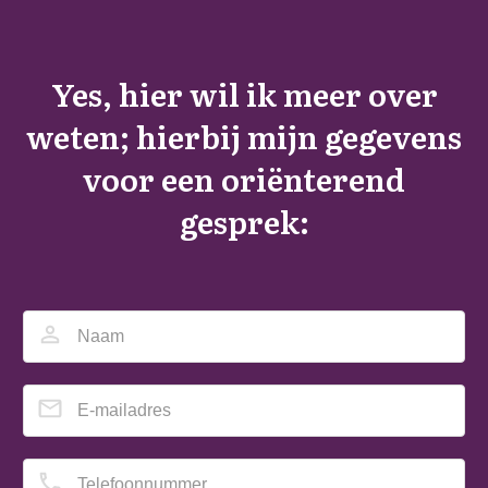
Yes, hier wil ik meer over
weten; hierbij mijn gegevens
voor een oriënterend
gesprek: