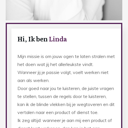
Hi, Ik ben
Linda
Mijn missie is om jouw ogen te laten stralen met
het doen wat jij het allerleukste vindt.
Wanneer jij je passie volgt, voelt werken niet
aan als werken.
Door goed naar jou te luisteren, de juiste vragen
te stellen, tussen de regels door te luisteren,
kan ik de blinde vlekken bij je wegtoveren en dit
vertalen naar een product of dienst toe.
Ik zeg altijd: wanneer je aan mij een product of