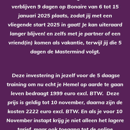
verblijven 9 dagen op Bonaire van 6 tot 15
januari 2025 plaats, zodat jij met een
vliegende start 2025 in gaat! Je kan uiteraard
langer blijven! en zelfs met je partner of een
vriend(in) komen als vakantie, terwijl jij die 5
dagen de Mastermind volgt.
Deze investering in jezelf voor de 5 daagse
training om nu echt je Hemel op aarde te gaan
leven bedraagt 1999 euro excl. BTW. Deze
prijs is geldig tot 10 november, daarna zijn de
kosten 2222 euro excl. BTW. En als je voor 10
November instapt krijg je niet alleen het lagere
tarief, maar ook toegang tot de online