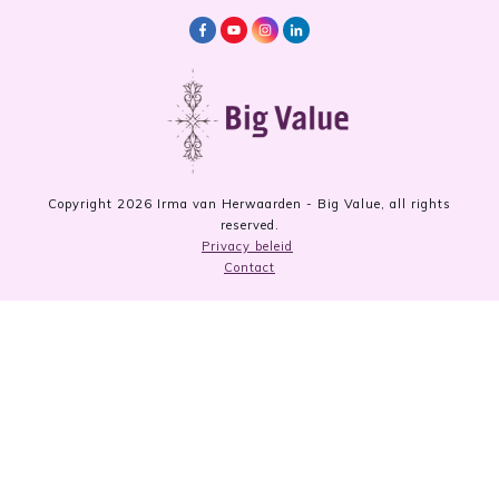
Copyright
2026
Irma van Herwaarden - Big Value
, all rights
reserved.
Privacy beleid
Contact