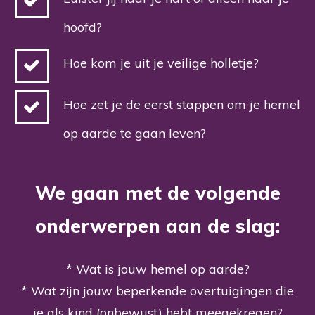
hoofd?
Hoe kom je uit je veilige holletje?
Hoe zet je de eerst stappen om je hemel
op aarde te gaan leven?
We gaan met de volgende
onderwerpen aan de slag:
* Wat is jouw hemel op aarde?
* Wat zijn jouw beperkende overtuigingen die
je als kind (onbewust) hebt meegekregen?