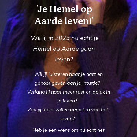
'Je Hemel op
Aarde leven!'
Wil jij in 2025 nu echt je
Hemel op Aarde gaan
leven?
Wil jij luisteren naar je hart en
gehoor geven aan je intuïtie?
Verlang jij naar meer rust en geluk in
je leven?
Zou jij meer willen genieten van het
leven?
Heb je een wens om nu echt het