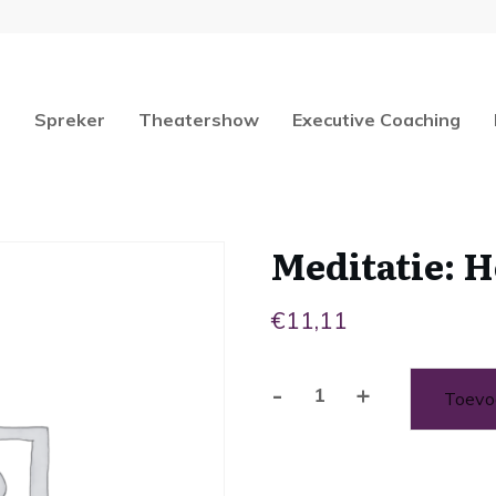
e
Spreker
Theatershow
Executive Coaching
Meditatie: H
€
11,11
-
+
Toevo